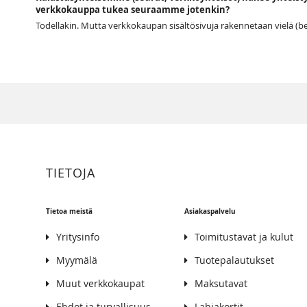
verkkokauppa tukea seuraamme jotenkin?
Todellakin. Mutta verkkokaupan sisältösivuja rakennetaan vielä (be
TIETOJA
Tietoa meistä
Asiakaspalvelu
Yritysinfo
Toimitustavat ja kulut
Myymälä
Tuotepalautukset
Muut verkkokaupat
Maksutavat
Ehdot ja turvallisuus
Lahjakortit