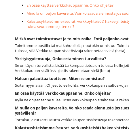
En osaa käyttää verkkokauppaanne. Onko ohjeita?
Minulla on paljon kavereita. Voinko saada alennusta jos suo
Kalastusyhteisömme (seurat, verkkoyhteisöt) hakee yhtei
tukea seuraamme jotenkin?
Mitkä ovat toimitustavat ja toimitusaika. Entä paljonko ova
Toimitamme postilla tai matkahuollolla, noutokin onnistuu. Toimitu
tulossa, sillä Verkkokaupan sisältösivuja rakennetaan vielä (beta)
Yksityisyydensuoja, Onko ostaminen turvallista?
Se on täysin turvallista. Lisää tarkempaa tietoa on tulossa heille j
Verkkokaupan sisältösivuja siis rakennetaan vielä (beta)
Haluan palauttaa tuotteen. Miten se onnistuu?
Soita myymälään. Ohjeet tulee kohta, verkkokaupan sisältösivuja r
En osaa käyttää verkkokauppaanne. Onko ohjeita?
Kyllä ne ohjeet tänne tulee. Tosin verkkokaupan sisältösivuja raken
Minulla on paljon kavereita. Voinko saada alennusta jos su
ystävilleni?
Tottakai, ja rutkasti. Mutta verkkokaupan sisältösivuja rakennetaan
Kalastusyhteisömme (seurat, verkkoyhteisöt) hakee yhteis