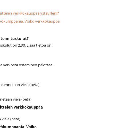
sittelen verkkokauppaa ystävilleni?
styökumppania. Voiko verkkokauppa
t toimituskulut?
skulut on 2,90. Lisää tietoa on
oita verkosta ostaminen pelottaa.
akennetaan vielä (beta)
netaan vielä (beta)
osittelen verkkokauppaa
 vielä (beta)
työkumppania. Voiko