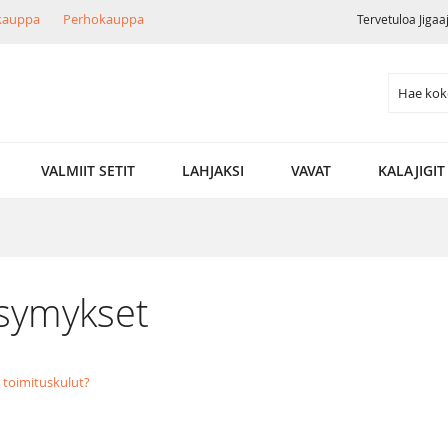
ikauppa
Perhokauppa
Tervetuloa Jigaa
Search
VALMIIT SETIT
LAHJAKSI
VAVAT
KALAJIGIT
kysymykset
t toimituskulut?