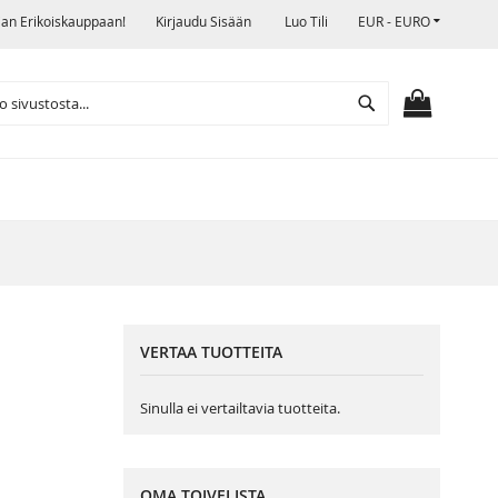
VALUUTTA
jan Erikoiskauppaan!
Kirjaudu Sisään
Luo Tili
EUR - EURO
Search
OSTOSKO
VERTAA TUOTTEITA
Sinulla ei vertailtavia tuotteita.
OMA TOIVELISTA