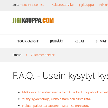
Skip
Kalastustarvike
Jigikauppa
Pilkk
Soita
+358 44-3338 152
to
Content
TOUKKAJIGIT
JIGIPÄÄT
KELAT
SIIMAT
Etusivu
Customer Service
F.A.Q. - Usein kysytyt 
Mitkä ovat toimitustavat ja toimitusaika. Entä paljonko ova
Yksityisyydensuoja, Onko ostaminen turvallista?
Haluan palauttaa tuotteen. Miten se onnistuu?