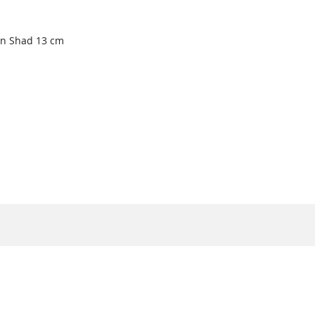
in Shad 13 cm
TOIVELISTA
LISÄÄ
oskoriin
VERTAILUUN