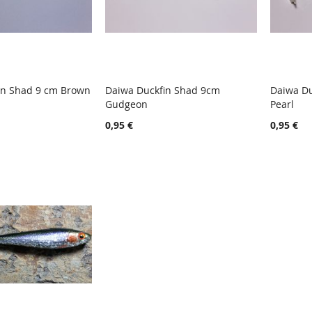
in Shad 9 cm Brown
Daiwa Duckfin Shad 9cm
Daiwa Du
TOIVELISTA
LISÄÄ
TOIVELISTA
LISÄÄ
Gudgeon
Pearl
oskoriin
Lisää ostoskoriin
Lisää
VERTAILUUN
VERTAILUUN
0,95 €
0,95 €