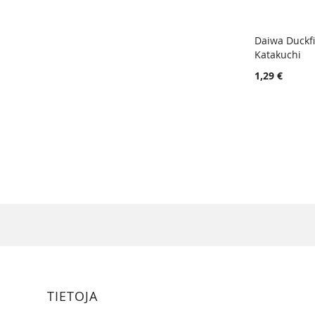
Daiwa Duckf
Katakuchi
Lisää ost
1,29 €
TIETOJA