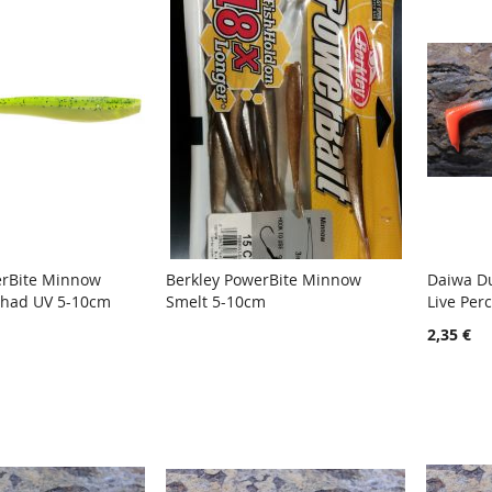
erBite Minnow
Berkley PowerBite Minnow
Daiwa Du
TOIVELISTA
LISÄÄ
TOIVELISTA
LISÄÄ
Shad UV 5-10cm
Smelt 5-10cm
Live Per
oskoriin
Lisää ostoskoriin
Lisää
VERTAILUUN
VERTAILUUN
2,35 €