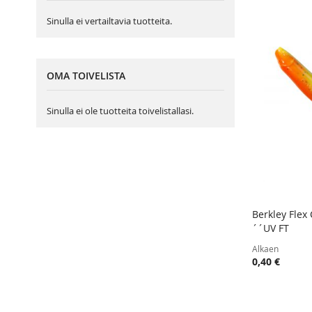
Sinulla ei vertailtavia tuotteita.
OMA TOIVELISTA
Sinulla ei ole tuotteita toivelistallasi.
Berkley Flex 
´´UV FT
Lisää ost
Alkaen
0,40 €