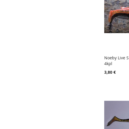
Noeby Live 
4kpl
Lisää ost
3,80 €