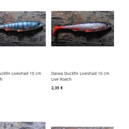
ckfin Liveshad 10 cm
Daiwa Duckfin Liveshad 10 cm
TOIVELISTA
LISÄÄ
TOIVELISTA
LISÄÄ
ch
Live Roach
 ostoskoriin
Lisää ostoskoriin
VERTAILUUN
VERTAIL
2,35 €