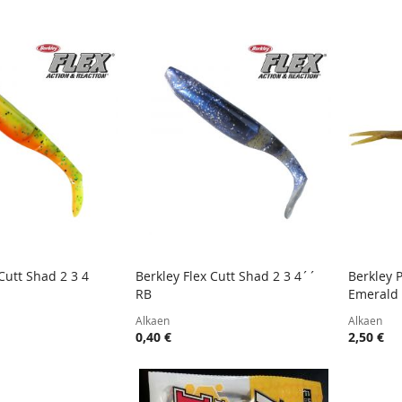
Cutt Shad 2 3 4
Berkley Flex Cutt Shad 2 3 4´´
Berkley 
TOIVELISTA
LISÄÄ
TOIVELISTA
LISÄÄ
RB
Emerald 
oskoriin
Lisää ostoskoriin
Lisää
VERTAILUUN
VERTAILUUN
Alkaen
Alkaen
0,40 €
2,50 €