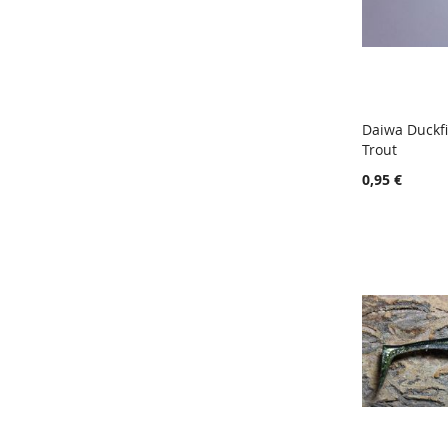
Daiwa Duckf
Trout
Lisää ost
0,95 €