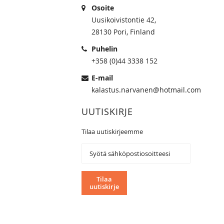
Osoite
Uusikoivistontie 42,
28130 Pori, Finland
Puhelin
+358 (0)44 3338 152
E-mail
kalastus.narvanen@hotmail.com
UUTISKIRJE
Tilaa uutiskirjeemme
Tilaa
uutiskirjeemme:
Tilaa
uutiskirje