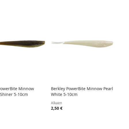
järjesty
PowerBite Minnow
Berkley PowerBite Minnow Pearl
TOIVELISTA
LISÄÄ
TOIVELISTA
LISÄÄ
Shiner 5-10cm
White 5-10cm
 ostoskoriin
Lisää ostoskoriin
VERTAILUUN
VERTAIL
Alkaen
2,50 €