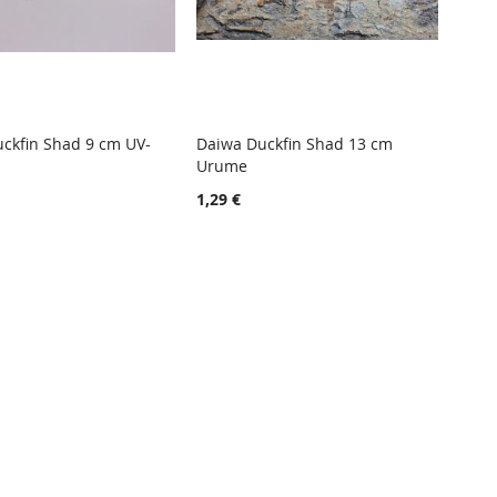
ckfin Shad 9 cm UV-
Daiwa Duckfin Shad 13 cm
TOIVELISTA
LISÄÄ
TOIVELISTA
LISÄÄ
Urume
 ostoskoriin
Lisää ostoskoriin
VERTAILUUN
VERTAIL
1,29 €