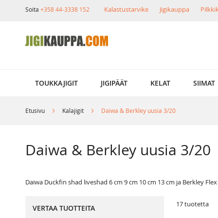
Skip
Kalastustarvike
Jigikauppa
Pilkk
Soita
+358 44-3338 152
to
Content
TOUKKAJIGIT
JIGIPÄÄT
KELAT
SIIMAT
Etusivu
Kalajigit
Daiwa & Berkley uusia 3/20
Daiwa & Berkley uusia 3/20
Daiwa Duckfin shad liveshad 6 cm 9 cm 10 cm 13 cm ja Berkley Flex
17
tuotetta
VERTAA TUOTTEITA