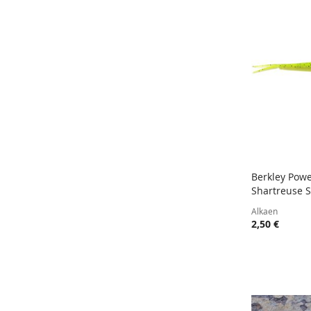
Berkley Pow
Shartreuse 
Lisää ost
Alkaen
2,50 €