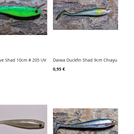
ve Shad 10cm # 205 UV
Daiwa Duckfin Shad 9cm Chiayu
TOIVELISTA
LISÄÄ
TOIVELISTA
LISÄÄ
 ostoskoriin
Lisää ostoskoriin
0,95 €
VERTAILUUN
VERTAIL