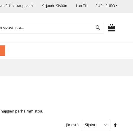
VALUUTTA
jan Erikoiskauppaan!
Kirjaudu Sisään
Luo Tili
EUR - EURO
Search
OSTOSKO
uhajigien parhaimmistoa.
Aseta
Järjestä
laskevaa