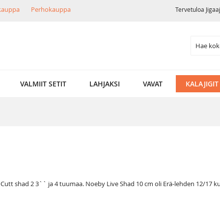
ikauppa
Perhokauppa
Tervetuloa Jigaa
Search
VALMIIT SETIT
LAHJAKSI
VAVAT
KALAJIGIT
 Cutt shad 2 3`` ja 4 tuumaa. Noeby Live Shad 10 cm oli Erä-lehden 12/17 k