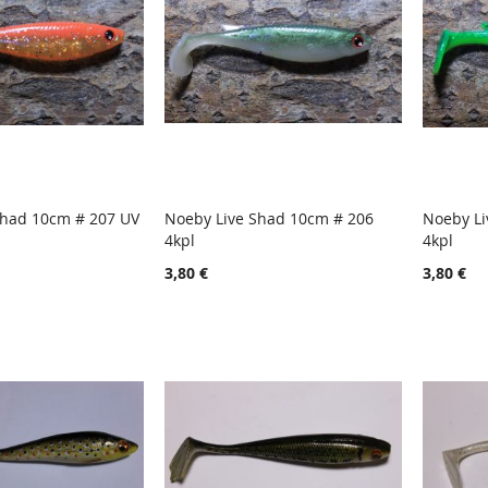
Shad 10cm # 207 UV
Noeby Live Shad 10cm # 206
Noeby Li
TOIVELISTA
LISÄÄ
TOIVELISTA
LISÄÄ
4kpl
4kpl
oskoriin
Lisää ostoskoriin
Lisää
VERTAILUUN
VERTAILUUN
3,80 €
3,80 €