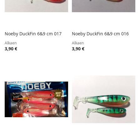
Noeby DuckFin 6&9 cm 017
Noeby DuckFin 6&9 cm 016
TOIVELISTA
TOIVE
Lisää ostoskoriin
Lisää ostoskoriin
Alkaen
Alkaen
LISÄÄ
LISÄÄ
3,90 €
3,90 €
VERTAILUUN
VERTA