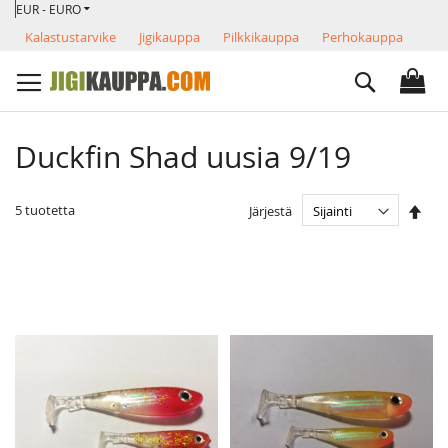
VALUUTTA
Skip
EUR - EURO
to
Kalastustarvike
Jigikauppa
Pilkkikauppa
Perhokauppa
Content
Search
Duckfin Shad uusia 9/19
Ase
5
tuotetta
Järjestä
las
järj