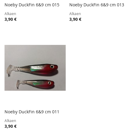
Noeby DuckFin 6&9 cm 015
Noeby DuckFin 6&9 cm 013
TOIVELISTA
TOIVE
Lisää ostoskoriin
Lisää ostoskoriin
Alkaen
Alkaen
LISÄÄ
LISÄÄ
3,90 €
3,90 €
VERTAILUUN
VERTA
Noeby DuckFin 6&9 cm 011
TOIVELISTA
Lisää ostoskoriin
Alkaen
LISÄÄ
3,90 €
VERTAILUUN