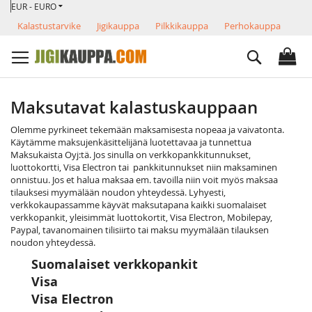
VALUUTTA
Skip
EUR - EURO
to
Kalastustarvike
Jigikauppa
Pilkkikauppa
Perhokauppa
Content
Search
Maksutavat kalastuskauppaan
Olemme pyrkineet tekemään maksamisesta nopeaa ja vaivatonta.
Käytämme maksujenkäsittelijänä luotettavaa ja tunnettua
Maksukaista Oyj:tä. Jos sinulla on verkkopankkitunnukset,
luottokortti, Visa Electron tai pankkitunnukset niin maksaminen
onnistuu. Jos et halua maksaa em. tavoilla niin voit myös maksaa
tilauksesi myymälään noudon yhteydessä. Lyhyesti,
verkkokaupassamme käyvät maksutapana kaikki suomalaiset
verkkopankit, yleisimmät luottokortit, Visa Electron, Mobilepay,
Paypal, tavanomainen tilisiirto tai maksu myymälään tilauksen
noudon yhteydessä.
Suomalaiset verkkopankit
Visa
Visa Electron