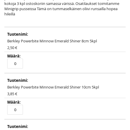
kokoja 3 kpl ostoskoriin samassa värissä. Osatilaukset toimitamme
Minigrip pusseissa Tämä on tummaselkäinen oliivi runsailla hopea
hileillä
Grouped
product
items
Berkley Powerbite Minnow Emerald Shiner 8cm 5kpl
2,50 €
Berkley Powerbite Minnow Emerald Shiner 10cm 5kpl
3,85 €