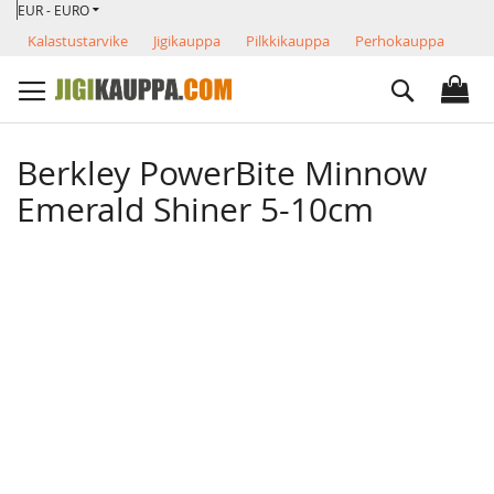
VALUUTTA
Skip
EUR - EURO
to
Kalastustarvike
Jigikauppa
Pilkkikauppa
Perhokauppa
Content
Search
Berkley PowerBite Minnow
Emerald Shiner 5-10cm
Skip
to
the
end
of
the
images
gallery