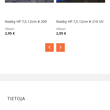
Noeby HP 7,5-12cm # 209
Noeby HP 7,5-12cm # 210 UV
N
Alkaen
Alkaen
A
2,95 €
2,95 €
2
TIETOJA