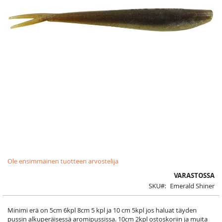
Skip
Ole ensimmäinen tuotteen arvostelija
to
the
VARASTOSSA
beginning
SKU
Emerald Shiner
of
the
images
Minimi erä on 5cm 6kpl 8cm 5 kpl ja 10 cm 5kpl jos haluat täyden
gallery
pussin alkuperäisessä aromipussissa. 10cm 2kpl ostoskoriin ja muita