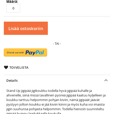
Lisää ostoskoriin
TOIVELISTA
Details
Stand Up jigipää jigikoukku todella hyvä jigipää kuhalle ja
ahvenelle, siinä missä tavallinen pyöreä jigipää kaatuu kyljelleen ja
koukku tarttuu helpommin pohjan kiviin, nämä jigipäät jäävät
pystyyn jolloin koukku ei jää kiviin kiinni ja myös kuha voi imaista
jigin suuhunsa pohjasta helpommin. Todella hienosti suunniteltu
jigipää huippu laadukkaalla koukulla.