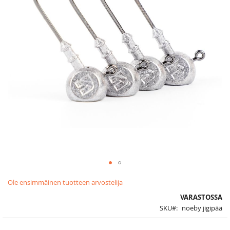
Skip
Ole ensimmäinen tuotteen arvostelija
to
the
VARASTOSSA
beginning
SKU
noeby jigipää
of
the