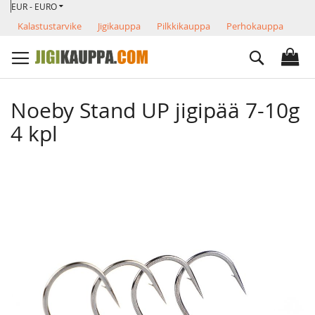
VALUUTTA
Skip
EUR - EURO
to
Kalastustarvike
Jigikauppa
Pilkkikauppa
Perhokauppa
Content
Search
Noeby Stand UP jigipää 7-10g
4 kpl
Skip
to
the
end
of
the
images
gallery