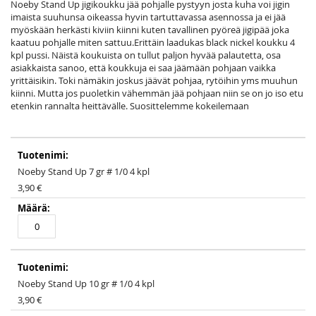
images
Noeby Stand Up jigikoukku jää pohjalle pystyyn josta kuha voi jigin
gallery
imaista suuhunsa oikeassa hyvin tartuttavassa asennossa ja ei jää
myöskään herkästi kiviin kiinni kuten tavallinen pyöreä jigipää joka
kaatuu pohjalle miten sattuu.Erittäin laadukas black nickel koukku 4
kpl pussi. Näistä koukuista on tullut paljon hyvää palautetta, osa
asiakkaista sanoo, että koukkuja ei saa jäämään pohjaan vaikka
yrittäisikin. Toki nämäkin joskus jäävät pohjaa, rytöihin yms muuhun
kiinni. Mutta jos puoletkin vähemmän jää pohjaan niin se on jo iso etu
etenkin rannalta heittävälle. Suosittelemme kokeilemaan
Grouped
product
items
Noeby Stand Up 7 gr # 1/0 4 kpl
3,90 €
Noeby Stand Up 10 gr # 1/0 4 kpl
3,90 €