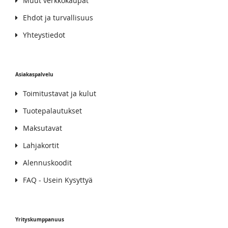
Muut verkkokaupat
Ehdot ja turvallisuus
Yhteystiedot
Asiakaspalvelu
Toimitustavat ja kulut
Tuotepalautukset
Maksutavat
Lahjakortit
Alennuskoodit
FAQ - Usein Kysyttyä
Yrityskumppanuus