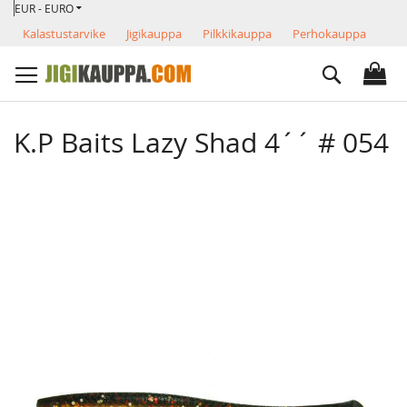
VALUUTTA
Skip
EUR - EURO
to
Kalastustarvike
Jigikauppa
Pilkkikauppa
Perhokauppa
Content
Search
K.P Baits Lazy Shad 4´´ # 054
Skip
to
the
end
of
the
images
gallery