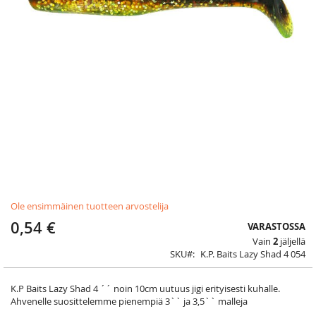
Skip
Ole ensimmäinen tuotteen arvostelija
to
the
0,54 €
VARASTOSSA
beginning
Vain
2
jäljellä
of
SKU
K.P. Baits Lazy Shad 4 054
the
images
gallery
K.P Baits Lazy Shad 4 ´´ noin 10cm uutuus jigi erityisesti kuhalle.
Ahvenelle suosittelemme pienempiä 3`` ja 3,5`` malleja