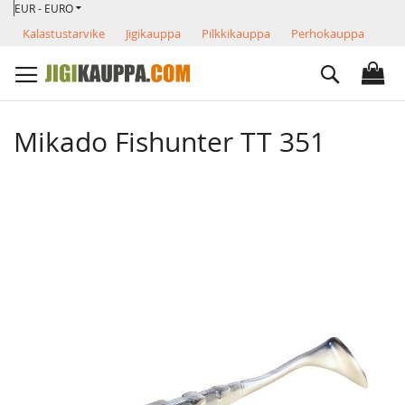
VALUUTTA
Skip
EUR - EURO
to
Kalastustarvike
Jigikauppa
Pilkkikauppa
Perhokauppa
Content
Search
Mikado Fishunter TT 351
Skip
to
the
end
of
the
images
gallery