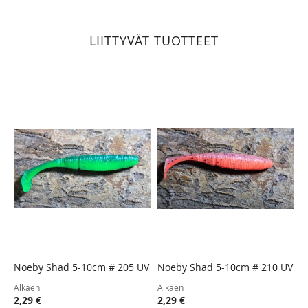
LIITTYVÄT TUOTTEET
Noeby Shad 5-10cm # 205 UV
Noeby Shad 5-10cm # 210 UV
N
F
TOIVELISTA
LISÄÄ
TOIVELISTA
LISÄÄ
Alkaen
Alkaen
VERTAILUUN
VERTAILUUN
2,29 €
2,29 €
A