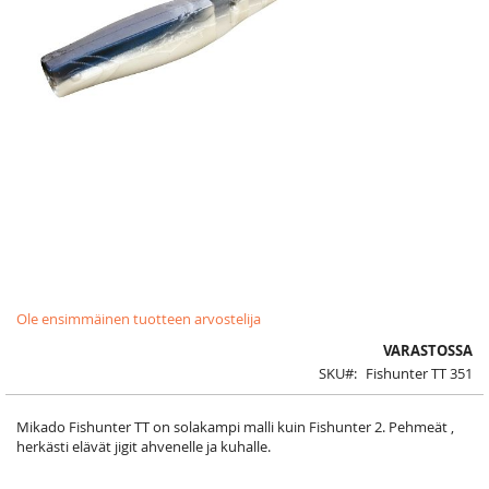
Skip
Ole ensimmäinen tuotteen arvostelija
to
the
VARASTOSSA
beginning
SKU
Fishunter TT 351
of
the
images
Mikado Fishunter TT on solakampi malli kuin Fishunter 2. Pehmeät ,
gallery
herkästi elävät jigit ahvenelle ja kuhalle.