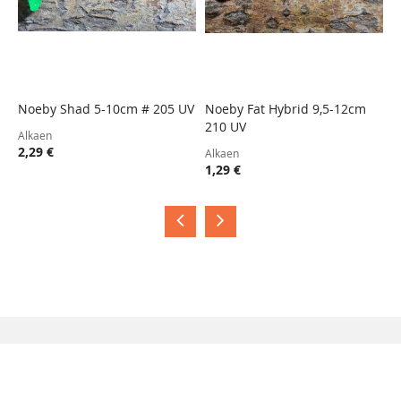
Noeby Shad 5-10cm # 205 UV
Noeby Fat Hybrid 9,5-12cm
N
210 UV
2
TOIVELISTA
LISÄÄ
TOIVELISTA
LISÄÄ
Alkaen
VERTAILUUN
VERTAILUUN
2,29 €
Alkaen
A
1,29 €
1