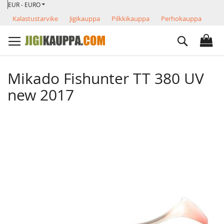
VALUUTTA
Skip
EUR - EURO
to
Kalastustarvike
Jigikauppa
Pilkkikauppa
Perhokauppa
Content
Search
Mikado Fishunter TT 380 UV
new 2017
Skip
to
the
end
of
the
images
gallery