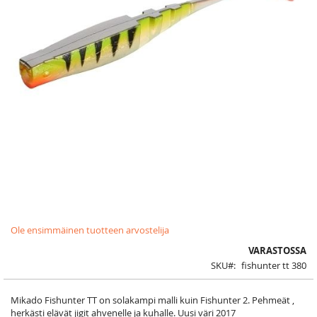
Skip
Ole ensimmäinen tuotteen arvostelija
to
the
VARASTOSSA
beginning
SKU
fishunter tt 380
of
the
images
Mikado Fishunter TT on solakampi malli kuin Fishunter 2. Pehmeät ,
gallery
herkästi elävät jigit ahvenelle ja kuhalle. Uusi väri 2017