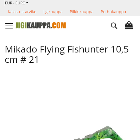
VALUUTTA
Skip
EUR - EURO
to
Kalastustarvike
Jigikauppa
Pilkkikauppa
Perhokauppa
Content
Search
Mikado Flying Fishunter 10,5
cm # 21
Skip
to
the
end
of
the
images
gallery