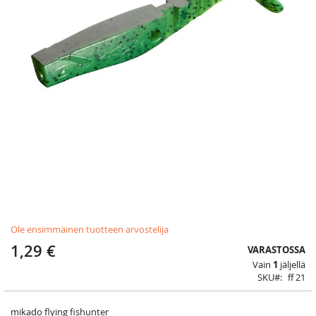
Skip
Ole ensimmäinen tuotteen arvostelija
to
the
1,29 €
VARASTOSSA
beginning
Vain
1
jäljellä
of
SKU
ff 21
the
images
gallery
mikado flying fishunter