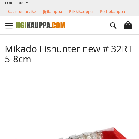
VALUUTTA
Skip
EUR - EURO
to
Kalastustarvike
Jigikauppa
Pilkkikauppa
Perhokauppa
Content
Search
Mikado Fishunter new # 32RT
5-8cm
Skip
to
the
end
of
the
images
gallery