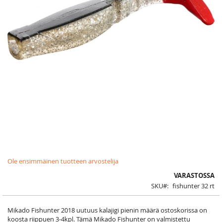
Skip
Ole ensimmäinen tuotteen arvostelija
to
the
VARASTOSSA
beginning
SKU
fishunter 32 rt
of
the
images
Mikado Fishunter 2018 uutuus kalajigi pienin määrä ostoskorissa on
gallery
koosta riippuen 3-4kpl. Tämä Mikado Fishunter on valmistettu