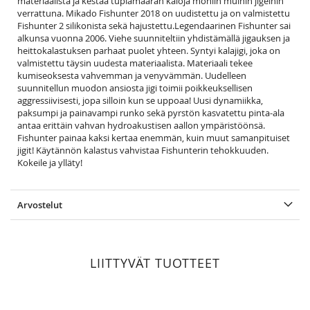
materiaalista ja kestää tuplamäärän kaloja moniin muihin jigeihin
verrattuna. Mikado Fishunter 2018 on uudistettu ja on valmistettu
Fishunter 2 silikonista sekä hajustettu.Legendaarinen Fishunter sai
alkunsa vuonna 2006. Viehe suunniteltiin yhdistämällä jigauksen ja
heittokalastuksen parhaat puolet yhteen. Syntyi kalajigi, joka on
valmistettu täysin uudesta materiaalista. Materiaali tekee
kumiseoksesta vahvemman ja venyvämmän. Uudelleen
suunnitellun muodon ansiosta jigi toimii poikkeuksellisen
aggressiivisesti, jopa silloin kun se uppoaa! Uusi dynamiikka,
paksumpi ja painavampi runko sekä pyrstön kasvatettu pinta-ala
antaa erittäin vahvan hydroakustisen aallon ympäristöönsä.
Fishunter painaa kaksi kertaa enemmän, kuin muut samanpituiset
jigit! Käytännön kalastus vahvistaa Fishunterin tehokkuuden.
Kokeile ja ylläty!
Arvostelut
LIITTYVÄT TUOTTEET