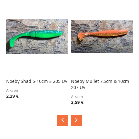
Noeby Shad 5-10cm # 205 UV
Noeby Mullet 7,5cm & 10cm
N
207 UV
F
TOIVELISTA
LISÄÄ
TOIVELISTA
LISÄÄ
Alkaen
VERTAILUUN
VERTAILUUN
2,29 €
Alkaen
A
3,59 €
3