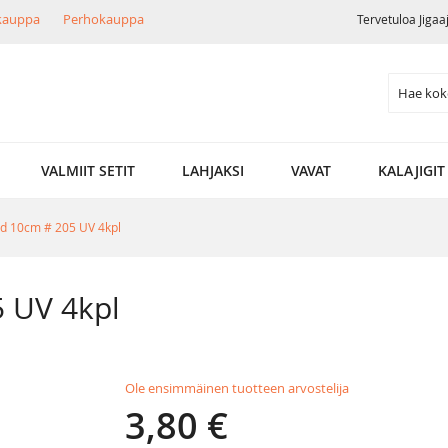
ikauppa
Perhokauppa
Tervetuloa Jigaa
Search
VALMIIT SETIT
LAHJAKSI
VAVAT
KALAJIGIT
d 10cm # 205 UV 4kpl
 UV 4kpl
Ole ensimmäinen tuotteen arvostelija
3,80 €