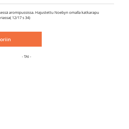
isessä aromipussissa. Hajustettu Noebyn omalla katkarapu
riassa( 12/17 s 34)
oriin