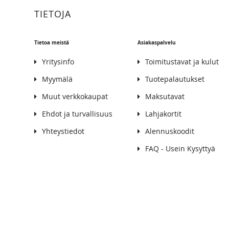
TIETOJA
Tietoa meistä
Asiakaspalvelu
Yritysinfo
Toimitustavat ja kulut
Myymälä
Tuotepalautukset
Muut verkkokaupat
Maksutavat
Ehdot ja turvallisuus
Lahjakortit
Yhteystiedot
Alennuskoodit
FAQ - Usein Kysyttyä