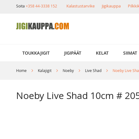
Skip
Kalastustarvike
Jigikauppa
Pilkk
Soita
+358 44-3338 152
to
Content
TOUKKAJIGIT
JIGIPÄÄT
KELAT
SIIMAT
Home
Kalajigit
Noeby
Live Shad
Noeby Live Sha
Noeby Live Shad 10cm # 205
Skip
to
the
end
of