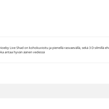
. Noeby Live Shad on kohokuvioitu ja pienellä rasvaevällä, sekä 3 D silmill
 joka antaa hyvän äänen vedessä