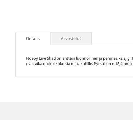
Skip
to
the
Details
Arvostelut
beginning
of
the
Noeby Live Shad on erittäin luonnollinen ja pehmeä kalajigi
images
ovat aika optimi kokoisia mittakuhille. Pyrstö on n 18,4mm
gallery